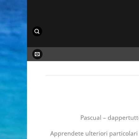
Salta
ai
contenuti
Pascual – dappertutto 
Apprendete ulteriori particolari 