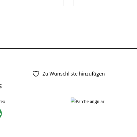
Zu Wunschliste hinzufügen
S
o
Zu
Zu
Wunschliste
Wunschli
hinzufügen
hinzufü