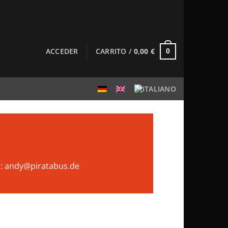
ACCEDER
CARRITO /
0,00
€
0
il: andy@piratabus.de