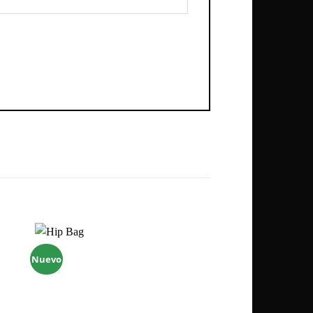
Nuevo
Zu
ste
Wunschliste
gen
hinzufügen